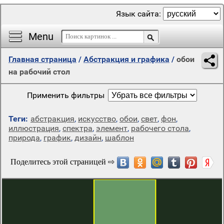
Язык сайта:
Menu
Главная страница
/
Абстракция и графика
/
обои
на рабочий стол
Применить фильтры
Теги:
абстракция
,
искусство
,
обои
,
свет
,
фон
,
иллюстрация
,
спектра
,
элемент
,
рабочего стола
,
природа
,
график
,
дизайн
,
шаблон