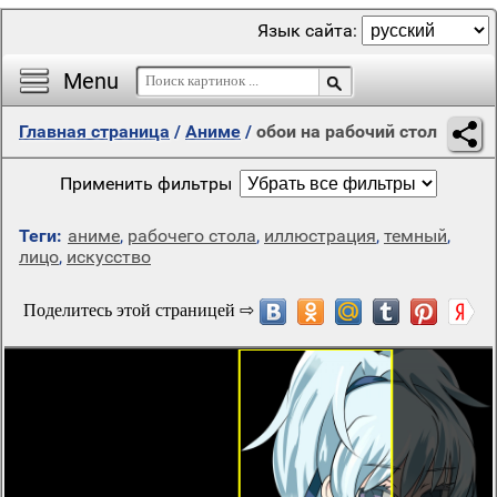
Язык сайта:
Menu
Главная страница
/
Аниме
/
обои на рабочий стол
Применить фильтры
Теги:
аниме
,
рабочего стола
,
иллюстрация
,
темный
,
лицо
,
искусство