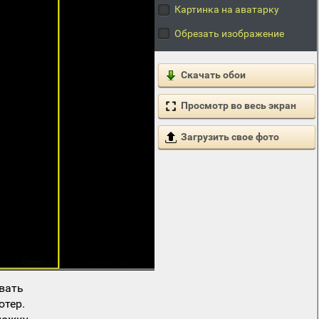
Картинка на аватарку
Обрезать изображение
Скачать обои
Просмотр во весь экран
Загрузить свое фото
вать
ютер.