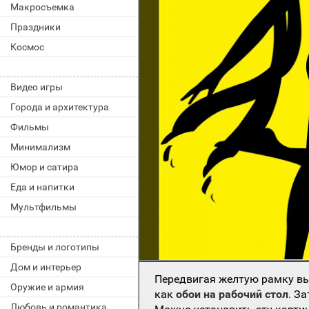
Макросъемка
Праздники
Космос
Видео игры
Города и архитектура
Фильмы
Минимализм
Юмор и сатира
Еда и напитки
Мультфильмы
Бренды и логотипы
Дом и интерьер
Передвигая желтую рамку вы
Оружие и армия
как
обои на рабочий стол
. З
Любовь и романтика