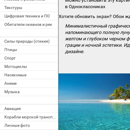
Можно установить эту картин
в Одноклассниках
Текстуры
Цифровая техника и ПО
Хотите обновить экран? Обои жд
Обитатели океанов и рек
Минималистичный графически
напоминающего полную луну.
желтом и глубоком черном ф
Силы природы (стихия)
грации и ночной эстетики. И
Птицы
дизайне.
Спорт
Мотоциклы
Насекомые
Аниме
Музыка
Авиация
Корабли морской транспорт
Личные фото