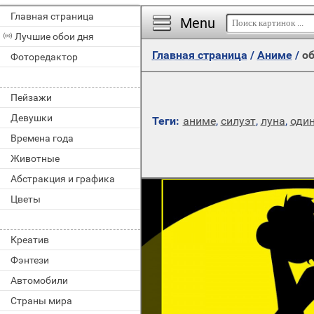
Главная страница
Menu
Лучшие обои дня
Главная страница
/
Аниме
/
об
Фоторедактор
Пейзажи
Девушки
Теги:
аниме
,
силуэт
,
луна
,
оди
Времена года
Животные
Абстракция и графика
Цветы
Креатив
Фэнтези
Автомобили
Страны мира