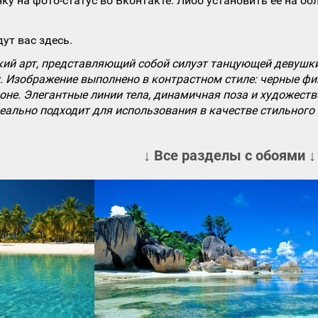
ку на фото-статус во Вконтакте. Либо установить ее на об
ут вас здесь.
й арт, представляющий собой силуэт танцующей девушки 
 Изображение выполнено в контрастном стиле: черные ф
оне. Элегантные линии тела, динамичная поза и художест
деально подходит для использования в качестве стильного
↓ Все разделы с обоями ↓