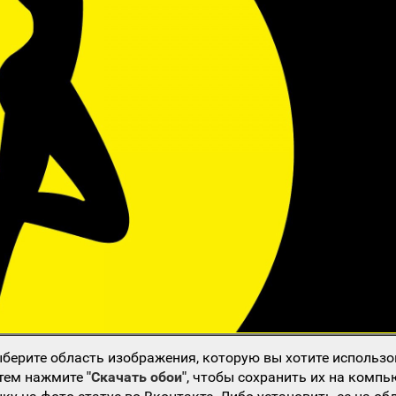
берите область изображения, которую вы хотите использо
атем нажмите
"Скачать обои"
, чтобы сохранить их на компь