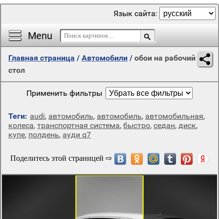
Язык сайта:
Menu
Главная страница
/
Автомобили
/
обои на рабочий
стол
Применить фильтры
Теги:
audi
,
автомобиль
,
автомобиль
,
автомобильная
,
колеса
,
транспортная система
,
быстро
,
седан
,
диск
,
купе
,
полдень
,
ауди q7