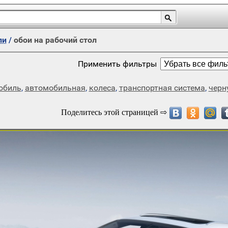
ли
/
обои на рабочий стол
Применить фильтры
обиль
,
автомобильная
,
колеса
,
транспортная система
,
черн