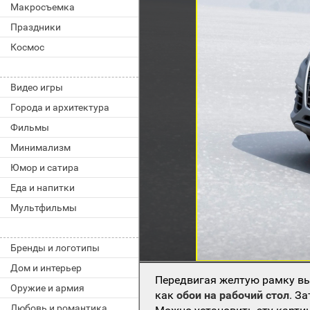
Макросъемка
Праздники
Космос
Видео игры
Города и архитектура
Фильмы
Минимализм
Юмор и сатира
Еда и напитки
Мультфильмы
Бренды и логотипы
Дом и интерьер
Передвигая желтую рамку вы
Оружие и армия
как
обои на рабочий стол
. З
Любовь и романтика