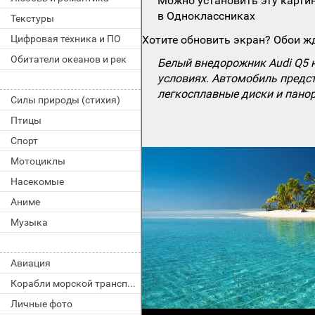
Можно установить эту картин
в Одноклассниках
Текстуры
Цифровая техника и ПО
Хотите обновить экран? Обои жд
Обитатели океанов и рек
Белый внедорожник Audi Q5 
условиях. Автомобиль предст
легкосплавные диски и пано
Силы природы (стихия)
Птицы
Спорт
Мотоциклы
Насекомые
Аниме
Музыка
Авиация
Корабли морской транспорт
Личные фото