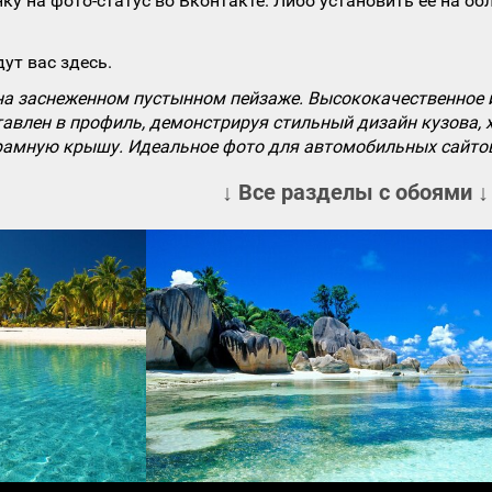
ку на фото-статус во Вконтакте. Либо установить ее на об
ут вас здесь.
на заснеженном пустынном пейзаже. Высококачественное 
авлен в профиль, демонстрируя стильный дизайн кузова, 
рамную крышу. Идеальное фото для автомобильных сайтов,
↓ Все разделы с обоями ↓