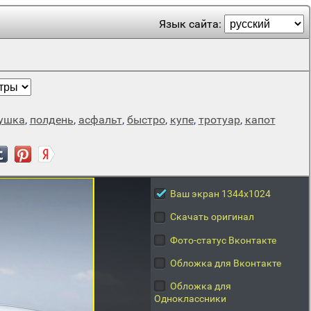
Язык сайта:
ушка
,
полдень
,
асфальт
,
быстро
,
купе
,
тротуар
,
капот
Ваш экран 1344x1024
Скачать оригинал
Фото-статус Вконтакте
Обложка для Вконтакте
Обложка для
Одноклассники