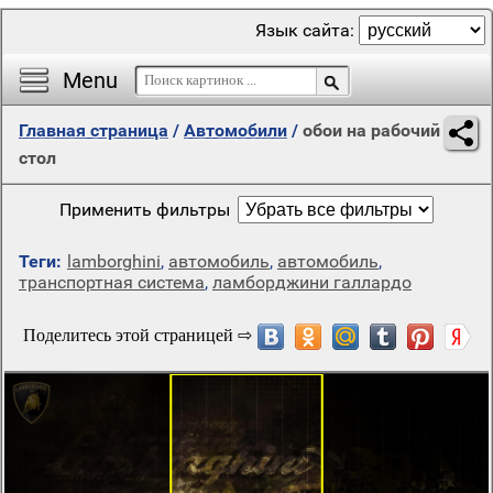
Язык сайта:
Menu
Главная страница
/
Автомобили
/
обои на рабочий
стол
Применить фильтры
Теги:
lamborghini
,
автомобиль
,
автомобиль
,
транспортная система
,
ламборджини галлардо