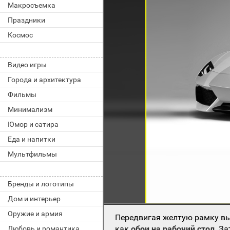
Макросъемка
Праздники
Космос
Видео игры
Города и архитектура
Фильмы
Минимализм
Юмор и сатира
Еда и напитки
Мультфильмы
Бренды и логотипы
Дом и интерьер
Оружие и армия
Передвигая желтую рамку вы
как
обои на рабочий стол
. З
Любовь и романтика