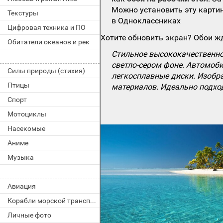
Можно установить эту картин
Текстуры
в Одноклассниках
Цифровая техника и ПО
Хотите обновить экран? Обои жд
Обитатели океанов и рек
Стильное высококачественно
светло-сером фоне. Автомоб
Силы природы (стихия)
легкосплавные диски. Изобр
Птицы
материалов. Идеально подход
Спорт
Мотоциклы
Насекомые
Аниме
Музыка
Авиация
Корабли морской транспорт
Личные фото