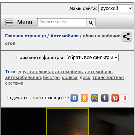
Язык сайта:
Menu
Главная страница
/
Автомобили
/
обои на рабочий
стол
Применить фильтры
Теги:
другая техника
,
автомобиль
,
автомобиль
,
автомобильная
,
быстро
,
колеса
,
диск
,
транспортная
система