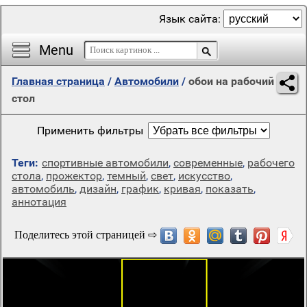
Язык сайта:
Menu
Главная страница
/
Автомобили
/
обои на рабочий
стол
Применить фильтры
Теги:
спортивные автомобили
,
современные
,
рабочего
стола
,
прожектор
,
темный
,
свет
,
искусство
,
автомобиль
,
дизайн
,
график
,
кривая
,
показать
,
аннотация