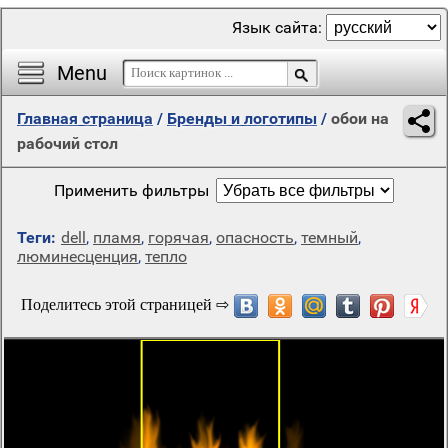
Язык сайта:
Menu
Главная страница
/
Бренды и логотипы
/
обои на
рабочий стол
Применить фильтры
Теги:
dell
,
пламя
,
горячая
,
опасность
,
темный
,
люминесценция
,
тепло