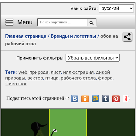
Язык сайта:
Menu
Главная страница
/
Бренды и логотипы
/
обои на
рабочий стол
Применить фильтры
Теги:
web
,
природа
,
лист
,
иллюстрация
,
дикой
природы
,
вектор
,
птица
,
рабочего стола
,
флора
,
животное