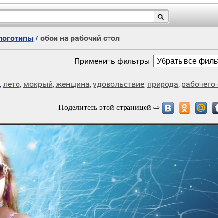
логотипы
/
обои на рабочий стол
Применить фильтры
,
лето
,
мокрый
,
женщина
,
удовольствие
,
природа
,
рабочего 