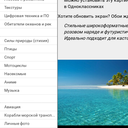
Можно установить эту картин
в Одноклассниках
Текстуры
Цифровая техника и ПО
Хотите обновить экран? Обои жд
Обитатели океанов и рек
Стильные широкоформатные о
розовом наряде и футуристич
Идеально подходит для каст
Силы природы (стихия)
Птицы
Спорт
Мотоциклы
Насекомые
Аниме
Музыка
Авиация
Корабли морской транспорт
Личные фото