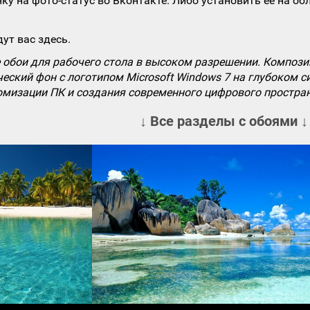
ку на фото-статус во Вконтакте. Либо установить ее на об
ут вас здесь.
бои для рабочего стола в высоком разрешении. Композици
еский фон с логотипом Microsoft Windows 7 на глубоком с
омизации ПК и создания современного цифрового простран
↓ Все разделы с обоями ↓