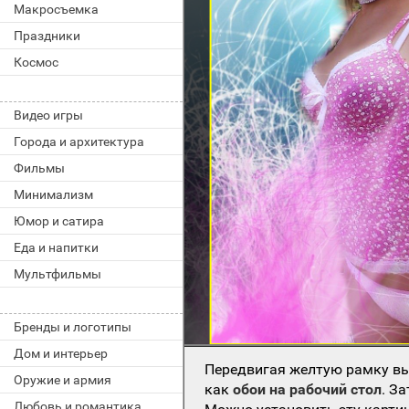
Макросъемка
Праздники
Космос
Видео игры
Города и архитектура
Фильмы
Минимализм
Юмор и сатира
Еда и напитки
Мультфильмы
Бренды и логотипы
Дом и интерьер
Передвигая желтую рамку вы
Оружие и армия
как
обои на рабочий стол
. З
Любовь и романтика