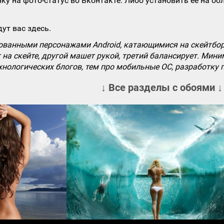
ку на фото-статус во Вконтакте. Либо установить ее на об
ут вас здесь.
ованными персонажами Android, катающимися на скейтбор
 на скейте, другой машет рукой, третий балансирует. Мин
хнологических блогов, тем про мобильные ОС, разработку
↓ Все разделы с обоями ↓