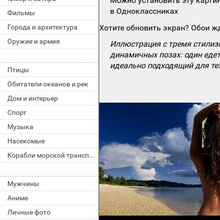
Можно установить эту картин
в Одноклассниках
Фильмы
Города и архитектура
Хотите обновить экран? Обои жд
Оружие и армия
Иллюстрация с тремя стилиз
динамичных позах: один едет
идеально подходящий для те
Птицы
Обитатели океанов и рек
Дом и интерьер
Спорт
Музыка
Насекомые
Корабли морской транспорт
Мужчины
Аниме
Личные фото