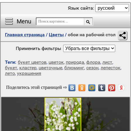
Язык сайта:
Menu
Главная страница
/
Цветы
/
обои на рабочий стол
Применить фильтры
Теги:
букет цветов
,
цветок
,
природа
,
флора
,
лист
,
букет
,
кластер
,
цветочные
,
блюминг
,
сезон
,
лепесток
,
лето
,
украшения