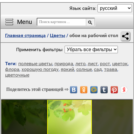
Язык сайта:
Menu
Главная страница
/
Цветы
/
обои на рабочий стол
Применить фильтры
Теги:
полевые цветы
,
природа
,
лето
,
лист
,
рост
,
цветок
,
флора
,
хорошую погоду
,
яркий
,
солнце
,
сад
,
трава
,
цветочные