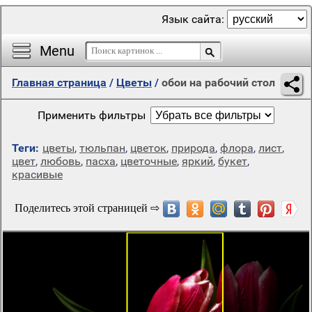
Язык сайта:
Menu
Главная страница
/
Цветы
/
обои на рабочий стол
Применить фильтры
Теги:
цветы
,
тюльпан
,
цветок
,
природа
,
флора
,
лист
,
цвет
,
любовь
,
пасха
,
цветочные
,
яркий
,
букет
,
красивые