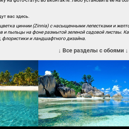
ку на фото-статус во Вконтакте. Либо установить ее на об
ут вас здесь.
цветка циннии (Zinnia) с насыщенными лепестками и желт
в и пыльцы на фоне размытой зеленой садовой листвы. Ка
, флористики и ландшафтного дизайна.
↓ Все разделы с обоями ↓