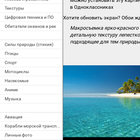
Можно установить эту картин
в Одноклассниках
Текстуры
Цифровая техника и ПО
Хотите обновить экран? Обои жд
Обитатели океанов и рек
Макросъемка ярко-красного 
детальную текстуру лепестко
подходящее для тем природы
Силы природы (стихия)
Птицы
Спорт
Мотоциклы
Насекомые
Аниме
Музыка
Авиация
Корабли морской транспорт
Личные фото