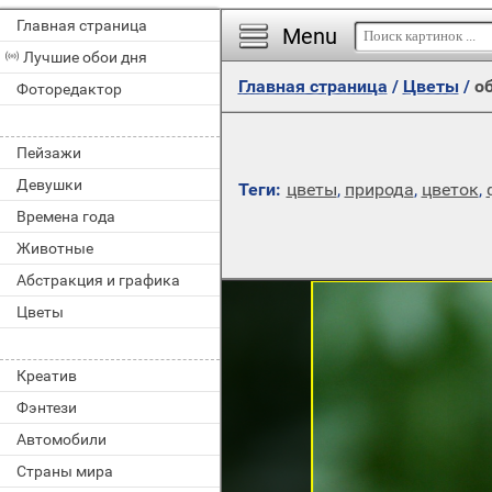
Главная страница
Menu
Лучшие обои дня
Главная страница
/
Цветы
/
об
Фоторедактор
Пейзажи
Девушки
Теги:
цветы
,
природа
,
цветок
,
Времена года
Животные
Абстракция и графика
Цветы
Креатив
Фэнтези
Автомобили
Страны мира