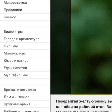
Макросъемка
Праздники
Космос
Видео игры
Города и архитектура
Фильмы
Минимализм
Юмор и сатира
Еда и напитки
Мультфильмы
Бренды и логотипы
Дом и интерьер
Передвигая желтую рамку вы
Оружие и армия
как
обои на рабочий стол
. З
Любовь и романтика