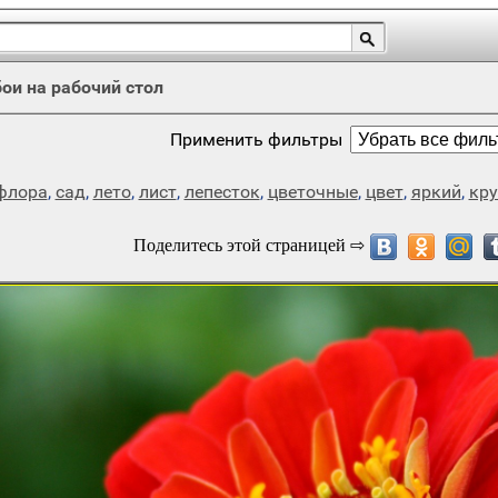
ои на рабочий стол
Применить фильтры
флора
,
сад
,
лето
,
лист
,
лепесток
,
цветочные
,
цвет
,
яркий
,
кр