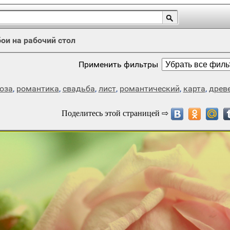
ои на рабочий стол
Применить фильтры
оза
,
романтика
,
свадьба
,
лист
,
романтический
,
карта
,
древ