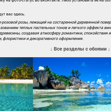
ку на фото-статус во Вконтакте. Либо установить ее на об
ут вас здесь.
-розовой розы, лежащей на состаренной деревянной повер
ьзованием теплых пастельных тонов и легкого эффекта ви
 древесины, создавая атмосферу романтики, спокойствия 
и, флористики и декоративного оформления.
↓ Все разделы с обоями ↓