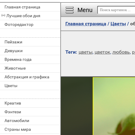
Главная страница
Menu
Лучшие обои дня
Главная страница
/
Цветы
/
об
Фоторедактор
Пейзажи
Девушки
Теги:
цветы
,
цветок
,
любовь
,
р
Времена года
Животные
Абстракция и графика
Цветы
Креатив
Фэнтези
Автомобили
Страны мира