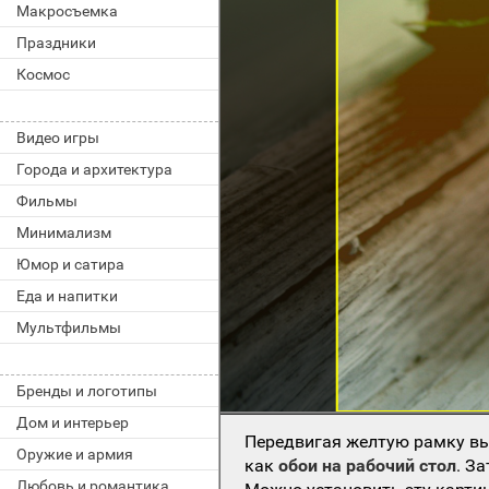
Макросъемка
Праздники
Космос
Видео игры
Города и архитектура
Фильмы
Минимализм
Юмор и сатира
Еда и напитки
Мультфильмы
Бренды и логотипы
Дом и интерьер
Передвигая желтую рамку вы
Оружие и армия
как
обои на рабочий стол
. З
Любовь и романтика