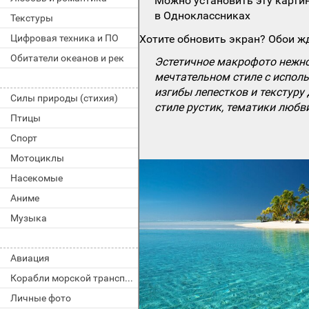
Можно установить эту картин
в Одноклассниках
Текстуры
Цифровая техника и ПО
Хотите обновить экран? Обои жд
Обитатели океанов и рек
Эстетичное макрофото нежно
мечтательном стиле с испол
изгибы лепестков и текстуру
Силы природы (стихия)
стиле рустик, тематики любв
Птицы
Спорт
Мотоциклы
Насекомые
Аниме
Музыка
Авиация
Корабли морской транспорт
Личные фото