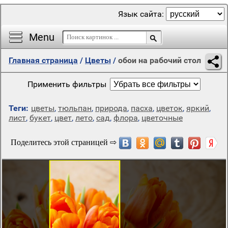
Язык сайта:
Menu
Главная страница
/
Цветы
/
обои на рабочий стол
Применить фильтры
Теги:
цветы
,
тюльпан
,
природа
,
пасха
,
цветок
,
яркий
,
лист
,
букет
,
цвет
,
лето
,
сад
,
флора
,
цветочные