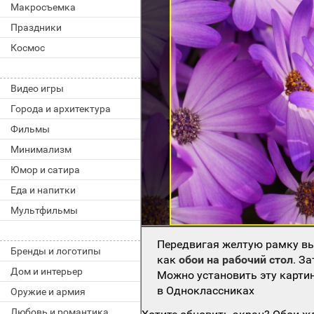
Макросъемка
Праздники
Космос
Видео игры
Города и архитектура
Фильмы
Минимализм
Юмор и сатира
Еда и напитки
Мультфильмы
Передвигая желтую рамку вы
Бренды и логотипы
как
обои на рабочий стол
. З
Дом и интерьер
Можно установить эту картин
в Одноклассниках
Оружие и армия
Любовь и романтика