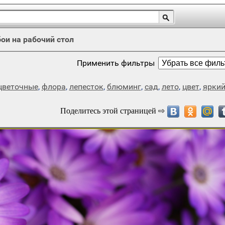
ои на рабочий стол
Применить фильтры
цветочные
,
флора
,
лепесток
,
блюминг
,
сад
,
лето
,
цвет
,
ярки