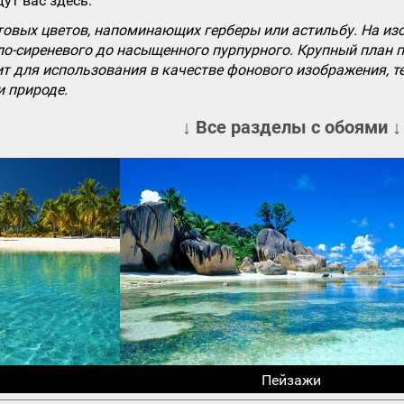
ут вас здесь.
вых цветов, напоминающих герберы или астильбу. На из
ло-сиреневого до насыщенного пурпурного. Крупный план 
т для использования в качестве фонового изображения, т
и природе.
↓ Все разделы с обоями ↓
Пейзажи