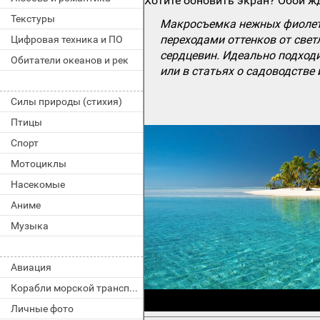
Хотите обновить экран? Обои жд
Текстуры
Макросъемка нежных фиолето
переходами оттенков от свет
Цифровая техника и ПО
сердцевин. Идеально подходи
Обитатели океанов и рек
или в статьях о садоводстве 
Силы природы (стихия)
Птицы
Спорт
Мотоциклы
Насекомые
Аниме
Музыка
Авиация
Корабли морской транспорт
Личные фото