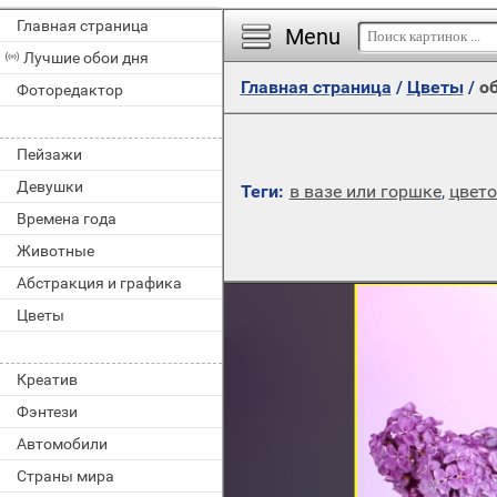
Главная страница
Menu
Лучшие обои дня
Главная страница
/
Цветы
/
об
Фоторедактор
Пейзажи
Девушки
Теги:
в вазе или горшке
,
цвето
Времена года
Животные
Абстракция и графика
Цветы
Креатив
Фэнтези
Автомобили
Страны мира