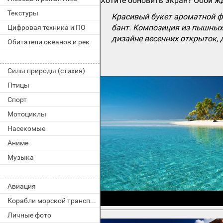
Хотите обновить экран? Обои жд
Текстуры
Красивый букет ароматной ф
бант. Композиция из пышных
Цифровая техника и ПО
дизайне весенних открыток, 
Обитатели океанов и рек
Силы природы (стихия)
Птицы
Спорт
Мотоциклы
Насекомые
Аниме
Музыка
Авиация
Корабли морской транспорт
Личные фото