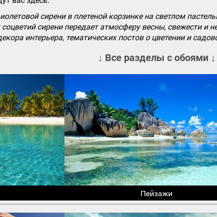
ут вас здесь.
иолетовой сирени в плетеной корзинке на светлом пастел
 соцветий сирени передает атмосферу весны, свежести и н
декора интерьера, тематических постов о цветении и садов
↓ Все разделы с обоями ↓
Пейзажи