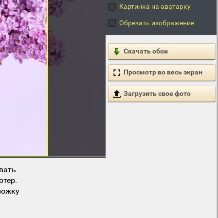
Картинка на аватарку
Обрезать изображение
Скачать обои
Просмотр во весь экран
Загрузить свое фото
вать
ютер.
ложку