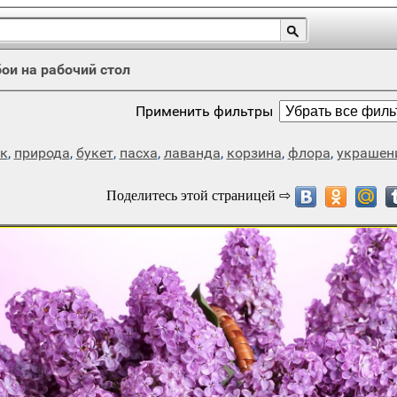
ои на рабочий стол
Применить фильтры
к
,
природа
,
букет
,
пасха
,
лаванда
,
корзина
,
флора
,
украшен