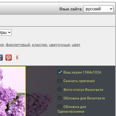
Язык сайта:
ия
,
фиолетовый
,
кластер
,
цветочные
,
цвет
Ваш экран 1344x1024
Скачать оригинал
Фото-статус Вконтакте
Обложка для Вконтакте
Обложка для
Одноклассники