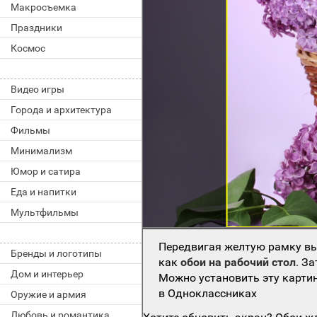
Макросъемка
Праздники
Космос
Видео игры
Города и архитектура
Фильмы
Минимализм
Юмор и сатира
Еда и напитки
Мультфильмы
Передвигая желтую рамку вы
Бренды и логотипы
как
обои на рабочий стол
. З
Дом и интерьер
Можно установить эту картин
в Одноклассниках
Оружие и армия
Любовь и романтика