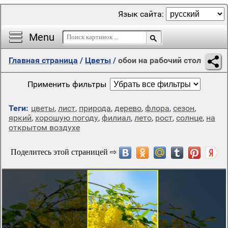
Язык сайта:
Menu
Главная страница
/
Цветы
/
обои на рабочий стол
Применить фильтры
Теги:
цветы
,
лист
,
природа
,
дерево
,
флора
,
сезон
,
яркий
,
хорошую погоду
,
филиал
,
лето
,
рост
,
солнце
,
на
открытом воздухе