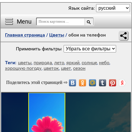
Язык сайта:
Menu
Главная страница
/
Цветы
/
обои на телефон
Применить фильтры
Теги:
цветы
,
природа
,
лето
,
яркий
,
солнце
,
небо
,
хорошую погоду
,
цветок
,
цвет
,
сезон