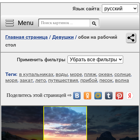
Язык сайта:
Menu
Главная страница
/
Девушки
/
обои на рабочий
стол
Применить фильтры
Теги:
в купальниках
,
воды
,
море
,
пляж
,
океан
,
солнце
,
моря
,
закат
,
лето
,
путешествия
,
прибой
,
песок
,
волна