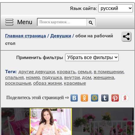
Язык сайта:
Menu
Главная страница
/
Девушки
/
обои на рабочий
стол
Применить фильтры
Теги:
другие девушки
,
кровать
,
семья
,
в помещении
,
спальня
,
номер
,
подушка
,
внутри
,
дом
,
женщина
,
роскошные
,
образ жизни
,
красивые