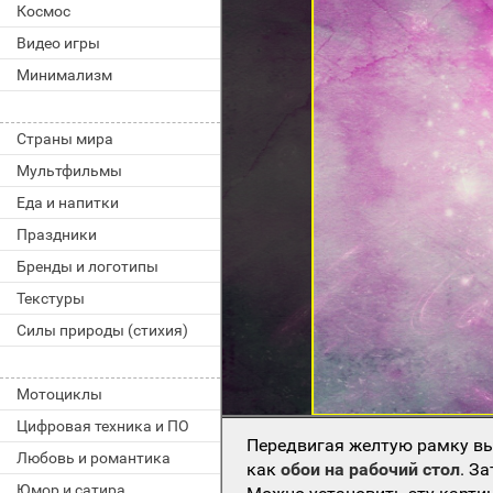
Космос
Видео игры
Минимализм
Страны мира
Мультфильмы
Еда и напитки
Праздники
Бренды и логотипы
Текстуры
Силы природы (стихия)
Мотоциклы
Цифровая техника и ПО
Передвигая желтую рамку вы
Любовь и романтика
как
обои на рабочий стол
. З
Юмор и сатира