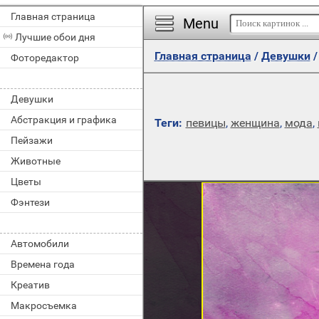
Главная страница
Menu
Лучшие обои дня
Главная страница
/
Девушки
Фоторедактор
Девушки
Абстракция и графика
Теги:
певицы
,
женщина
,
мода
,
Пейзажи
Животные
Цветы
Фэнтези
Автомобили
Времена года
Креатив
Макросъемка