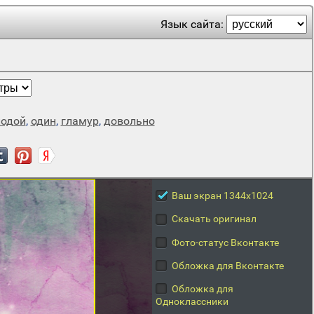
Язык сайта:
одой
,
один
,
гламур
,
довольно
Ваш экран 1344x1024
Скачать оригинал
Фото-статус Вконтакте
Обложка для Вконтакте
Обложка для
Одноклассники