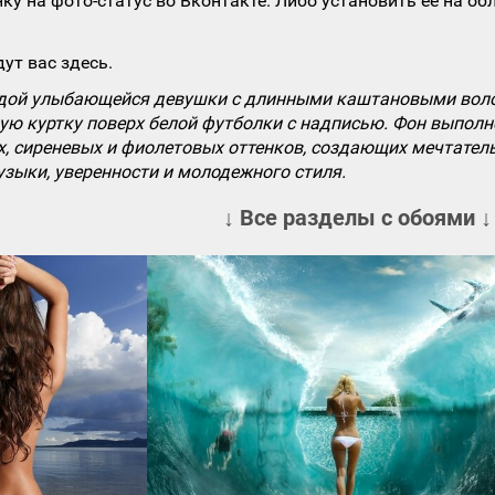
ку на фото-статус во Вконтакте. Либо установить ее на об
ут вас здесь.
дой улыбающейся девушки с длинными каштановыми волос
ю куртку поверх белой футболки с надписью. Фон выполн
х, сиреневых и фиолетовых оттенков, создающих мечтател
зыки, уверенности и молодежного стиля.
↓ Все разделы с обоями ↓