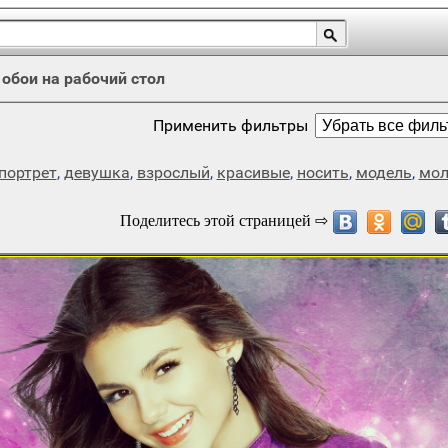
/
обои на рабочий стол
Применить фильтры
портрет
,
девушка
,
взрослый
,
красивые
,
носить
,
модель
,
мол