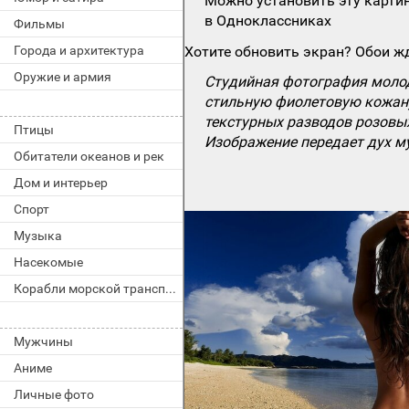
Можно установить эту картин
в Одноклассниках
Фильмы
Города и архитектура
Хотите обновить экран? Обои жд
Оружие и армия
Студийная фотография моло
стильную фиолетовую кожану
текстурных разводов розовы
Птицы
Изображение передает дух му
Обитатели океанов и рек
Дом и интерьер
Спорт
Музыка
Насекомые
Корабли морской транспорт
Мужчины
Аниме
Личные фото