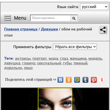
Язык сайта:
Menu
Главная страница
/
Девушки
/
обои на рабочий
стол
Применить фильтры
Теги:
актрисы
,
портрет
,
мода
,
глаз
,
женщина
,
модель
,
девушка
,
гламур
,
сексуальный
,
губы
,
темный
,
довольно
,
лицо