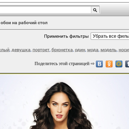
/
обои на рабочий стол
Применить фильтры
слый
,
девушка
,
портрет
,
брюнетка
,
один
,
мода
,
модель
,
носи