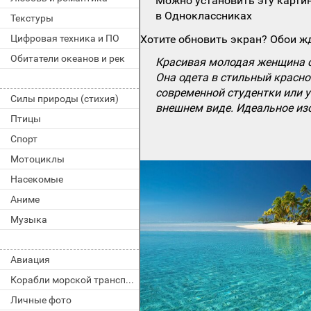
Можно установить эту картин
в Одноклассниках
Текстуры
Цифровая техника и ПО
Хотите обновить экран? Обои жд
Обитатели океанов и рек
Красивая молодая женщина 
Она одета в стильный красно
современной студентки или 
Силы природы (стихия)
внешнем виде. Идеальное изо
Птицы
Спорт
Мотоциклы
Насекомые
Аниме
Музыка
Авиация
Корабли морской транспорт
Личные фото