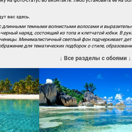
ку на фото-статус во Вконтакте. Либо установить ее на об
ут вас здесь.
с длинными темными волнистыми волосами и выразительн
-черный наряд, состоящий из топа и клетчатой юбки. В р
ученицы. Минималистичный светлый фон подчеркивает детал
бражение для тематических подборок о стиле, образовани
↓ Все разделы с обоями ↓