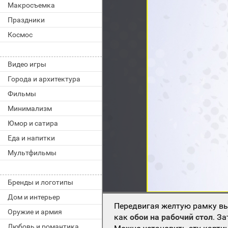
Макросъемка
Праздники
Космос
Видео игры
Города и архитектура
Фильмы
Минимализм
Юмор и сатира
Еда и напитки
Мультфильмы
Бренды и логотипы
Дом и интерьер
Передвигая желтую рамку вы
Оружие и армия
как
обои на рабочий стол
. З
Любовь и романтика