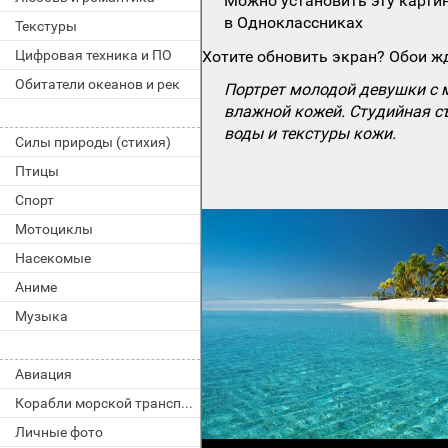
Можно установить эту картин
в Одноклассниках
Текстуры
Цифровая техника и ПО
Хотите обновить экран? Обои жд
Обитатели океанов и рек
Портрет молодой девушки с 
влажной кожей. Студийная с
воды и текстуры кожи.
Силы природы (стихия)
Птицы
Спорт
Мотоциклы
Насекомые
Аниме
Музыка
Авиация
Корабли морской транспорт
Личные фото