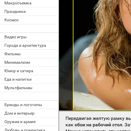
Макросъемка
Праздники
Космос
Видео игры
Города и архитектура
Фильмы
Минимализм
Юмор и сатира
Еда и напитки
Мультфильмы
Бренды и логотипы
Дом и интерьер
Передвигая желтую рамку вы
Оружие и армия
как
обои на рабочий стол
. З
Любовь и романтика