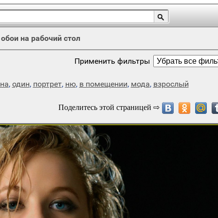
/
обои на рабочий стол
Применить фильтры
на
,
один
,
портрет
,
ню
,
в помещении
,
мода
,
взрослый