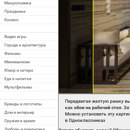
Макросъемка
Праздники
Космос
Видео игры
Города и архитектура
Фильмы
Минимализм
Юмор и сатира
Еда и напитки
Мультфильмы
Передвигая желтую рамку вы
Бренды и логотипы
как
обои на рабочий стол
. З
Дом и интерьер
Можно установить эту картин
в Одноклассниках
Оружие и армия
Любовь и романтика