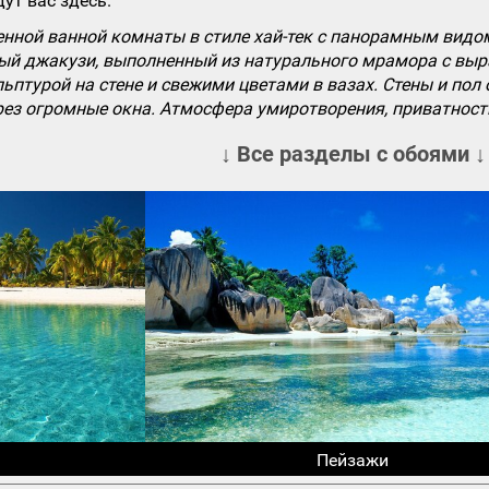
ут вас здесь.
нной ванной комнаты в стиле хай-тек с панорамным видом
й джакузи, выполненный из натурального мрамора с выра
льптурой на стене и свежими цветами в вазах. Стены и п
ез огромные окна. Атмосфера умиротворения, приватност
↓ Все разделы с обоями ↓
Пейзажи