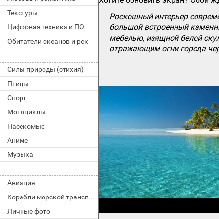
Хотите обновить экран? Обои жд
Текстуры
Роскошный интерьер совреме
большой встроенный каменны
Цифровая техника и ПО
мебелью, изящной белой ску
Обитатели океанов и рек
отражающим огни города чер
Силы природы (стихия)
Птицы
Спорт
Мотоциклы
Насекомые
Аниме
Музыка
Авиация
Корабли морской транспорт
Личные фото