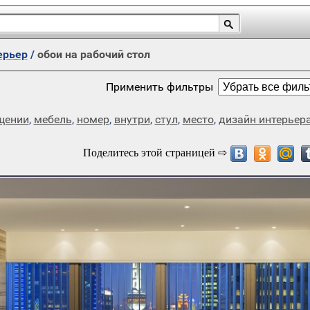
ерьер
/
обои на рабочий стол
Применить фильтры
щении
,
мебель
,
номер
,
внутри
,
стул
,
место
,
дизайн интерьер