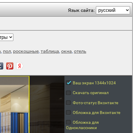
Язык сайта:
а
,
пол
,
роскошные
,
таблица
,
окна
,
отель
Ваш экран 1344x1024
Скачать оригинал
Фото-статус Вконтакте
Обложка для Вконтакте
Обложка для
Одноклассники