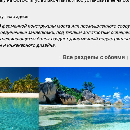
ку на фото-статус во Вконтакте. Либо установить ее на об
ут вас здесь.
 ферменной конструкции моста или промышленного сооруж
соединенные заклепками, под теплым золотистым освещени
екрещивающихся балок создает динамичный индустриальный
ы и инженерного дизайна.
↓ Все разделы с обоями ↓