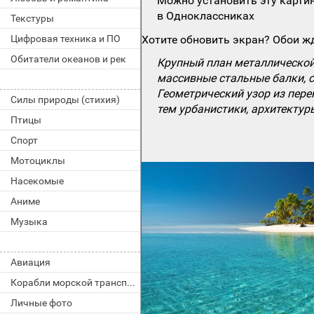
Можно установить эту картин
в Одноклассниках
Текстуры
Цифровая техника и ПО
Хотите обновить экран? Обои жд
Обитатели океанов и рек
Крупный план металлической
массивные стальные балки, 
Геометрический узор из пер
Силы природы (стихия)
тем урбанистики, архитектур
Птицы
Спорт
Мотоциклы
Насекомые
Аниме
Музыка
Авиация
Корабли морской транспорт
Личные фото