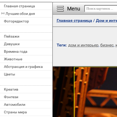
Главная страница
Menu
Лучшие обои дня
Главная страница
/
Дом и инт
Фоторедактор
Пейзажи
Девушки
Теги:
дом и интерьер
,
бизнес
,
Времена года
Животные
Абстракция и графика
Цветы
Креатив
Фэнтези
Автомобили
Страны мира