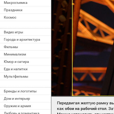
Макросъемка
Праздники
Космос
Видео игры
Города и архитектура
Фильмы
Минимализм
Юмор и сатира
Еда и напитки
Мультфильмы
Бренды и логотипы
Дом и интерьер
Передвигая желтую рамку вы
Оружие и армия
как
обои на рабочий стол
. З
Любовь и романтика