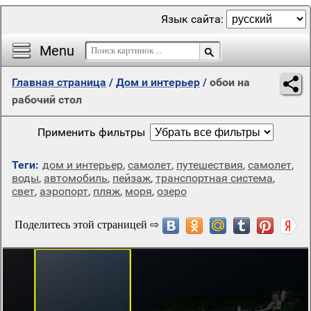
Язык сайта:
Menu
Главная страница
/
Дом и интерьер
/
обои на
рабочий стол
Применить фильтры
Теги:
дом и интерьер
,
самолет
,
путешествия
,
самолет
,
воды
,
автомобиль
,
пейзаж
,
транспортная система
,
свет
,
аэропорт
,
пляж
,
моря
,
озеро