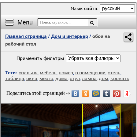
Язык сайта:
Menu
Главная страница
/
Дом и интерьер
/
обои на
рабочий стол
Применить фильтры
Теги:
спальня
,
мебель
,
номер
,
в помещении
,
отель
,
таблица
,
окна
,
место
,
дома
,
стул
,
лампа
,
дом
,
кровать