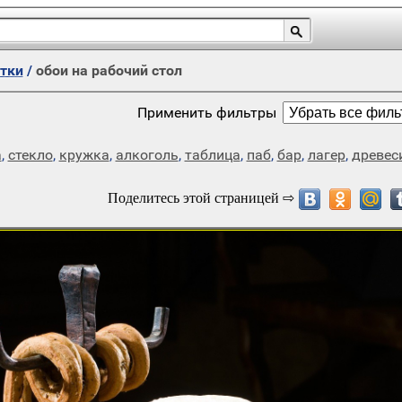
итки
/
обои на рабочий стол
Применить фильтры
а
,
стекло
,
кружка
,
алкоголь
,
таблица
,
паб
,
бар
,
лагер
,
древес