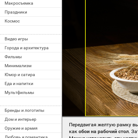
Макросъемка
Праздники
Космос
Видео игры
Города и архитектура
Фильмы
Минимализм
Юмор и сатира
Еда и напитки
Мультфильмы
Бренды и логотипы
Дом и интерьер
Передвигая желтую рамку вы
Оружие и армия
как
обои на рабочий стол
. З
Любовь и романтика