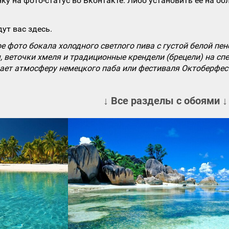
ку на фото-статус во Вконтакте. Либо установить ее на об
ут вас здесь.
 фото бокала холодного светлого пива с густой белой пен
 веточки хмеля и традиционные крендели (брецели) на сп
ает атмосферу немецкого паба или фестиваля Октоберфест
↓ Все разделы с обоями ↓