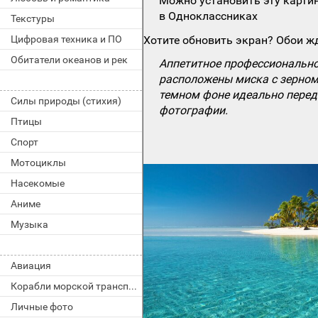
Можно установить эту картин
в Одноклассниках
Текстуры
Цифровая техника и ПО
Хотите обновить экран? Обои жд
Обитатели океанов и рек
Аппетитное профессиональное
расположены миска с зерном,
темном фоне идеально перед
Силы природы (стихия)
фотографии.
Птицы
Спорт
Мотоциклы
Насекомые
Аниме
Музыка
Авиация
Корабли морской транспорт
Личные фото