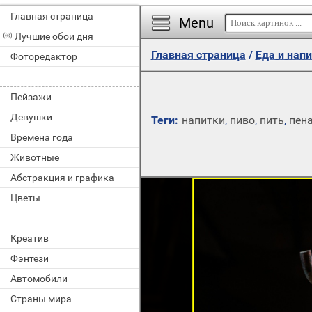
Главная страница
Menu
Лучшие обои дня
Главная страница
/
Еда и нап
Фоторедактор
Пейзажи
Девушки
Теги:
напитки
,
пиво
,
пить
,
пен
Времена года
Животные
Абстракция и графика
Цветы
Креатив
Фэнтези
Автомобили
Страны мира