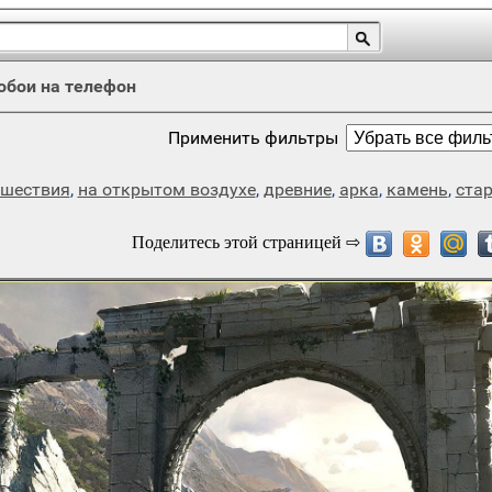
обои на телефон
Применить фильтры
ешествия
,
на открытом воздухе
,
древние
,
арка
,
камень
,
ста