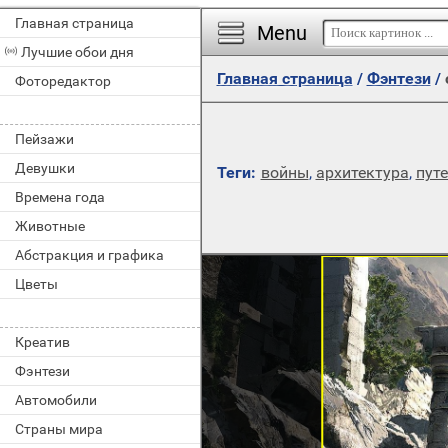
Главная страница
Menu
Лучшие обои дня
Главная страница
/
Фэнтези
/
Фоторедактор
Пейзажи
Девушки
Теги:
войны
,
архитектура
,
пут
Времена года
Животные
Абстракция и графика
Цветы
Креатив
Фэнтези
Автомобили
Страны мира