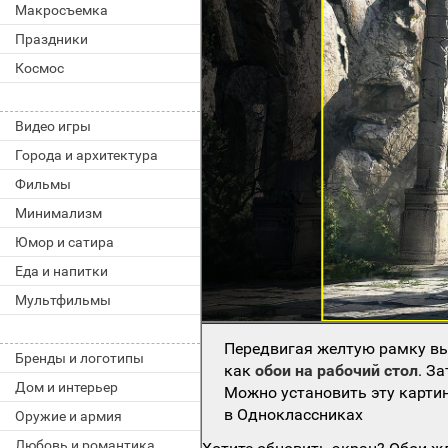
Макросъемка
Праздники
Космос
Видео игры
Города и архитектура
Фильмы
Минимализм
Юмор и сатира
Еда и напитки
Мультфильмы
Передвигая желтую рамку вы
Бренды и логотипы
как
обои на рабочий стол
. З
Дом и интерьер
Можно установить эту картин
в Одноклассниках
Оружие и армия
Любовь и романтика