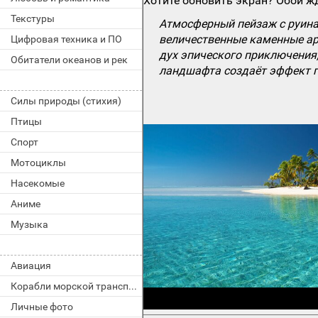
Хотите обновить экран? Обои жд
Текстуры
Атмосферный пейзаж с руина
величественные каменные арк
Цифровая техника и ПО
дух эпического приключения,
Обитатели океанов и рек
ландшафта создаёт эффект г
Силы природы (стихия)
Птицы
Спорт
Мотоциклы
Насекомые
Аниме
Музыка
Авиация
Корабли морской транспорт
Личные фото