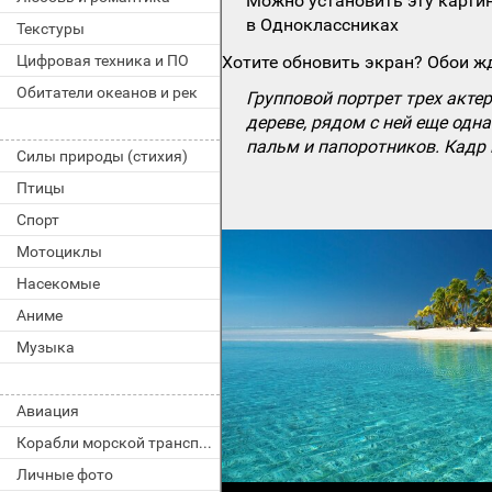
Можно установить эту картин
в Одноклассниках
Текстуры
Цифровая техника и ПО
Хотите обновить экран? Обои жд
Обитатели океанов и рек
Групповой портрет трех акте
дереве, рядом с ней еще од
пальм и папоротников. Кадр 
Силы природы (стихия)
Птицы
Спорт
Мотоциклы
Насекомые
Аниме
Музыка
Авиация
Корабли морской транспорт
Личные фото