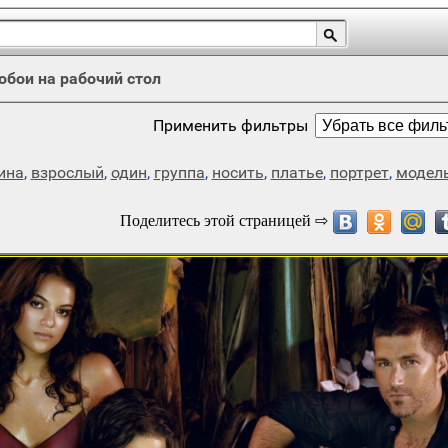
обои на рабочий стол
Применить фильтры
ина
,
взрослый
,
один
,
группа
,
носить
,
платье
,
портрет
,
модел