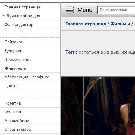
Главная страница
Menu
Лучшие обои дня
Главная страница
/
Фильмы
/
Фоторедактор
Пейзажи
Девушки
Теги:
остаться в живых
,
женщ
Времена года
Животные
Абстракция и графика
Цветы
Креатив
Фэнтези
Автомобили
Страны мира