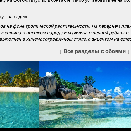
ку на фото-статус во Вконтакте. Либо установить ее на об
ут вас здесь.
ров на фоне тропической растительности. На переднем пл
на женщина в похожем наряде и мужчина в черной рубашке
выполнен в кинематографичном стиле, с акцентом на естес
↓ Все разделы с обоями ↓