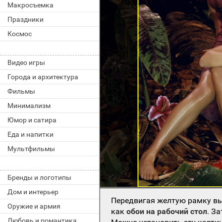
Макросъемка
Праздники
Космос
Видео игры
Города и архитектура
Фильмы
Минимализм
Юмор и сатира
Еда и напитки
Мультфильмы
Бренды и логотипы
Дом и интерьер
Передвигая желтую рамку вы
Оружие и армия
как
обои на рабочий стол
. З
Любовь и романтика