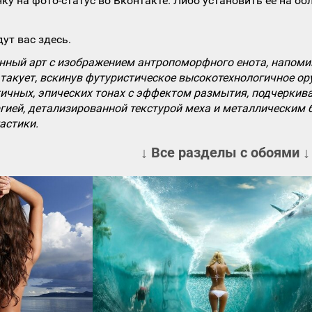
ку на фото-статус во Вконтакте. Либо установить ее на об
ут вас здесь.
ный арт с изображением антропоморфного енота, напомин
такует, вскинув футуристическое высокотехнологичное ор
тичных, эпических тонах с эффектом размытия, подчерки
гией, детализированной текстурой меха и металлическим 
астики.
↓ Все разделы с обоями ↓