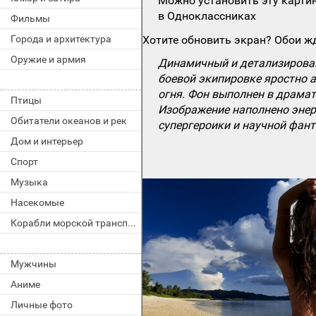
Можно установить эту картин
в Одноклассниках
Фильмы
Города и архитектура
Хотите обновить экран? Обои жд
Оружие и армия
Динамичный и детализирован
боевой экипировке яростно а
огня. Фон выполнен в драма
Птицы
Изображение наполнено энер
Обитатели океанов и рек
супергероики и научной фант
Дом и интерьер
Спорт
Музыка
Насекомые
Корабли морской транспорт
Мужчины
Аниме
Личные фото