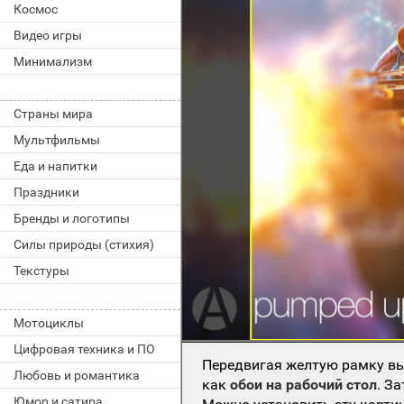
Космос
Видео игры
Минимализм
Страны мира
Мультфильмы
Еда и напитки
Праздники
Бренды и логотипы
Силы природы (стихия)
Текстуры
Мотоциклы
Цифровая техника и ПО
Передвигая желтую рамку вы
Любовь и романтика
как
обои на рабочий стол
. З
Юмор и сатира