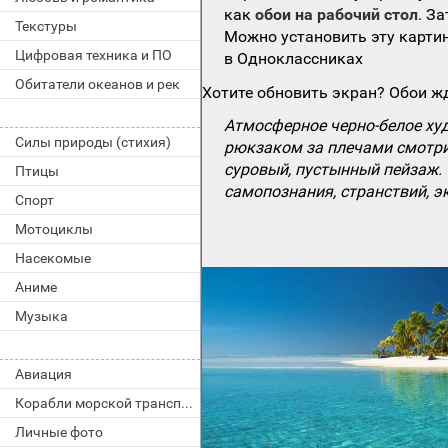
как
обои на рабочий стол
. З
Текстуры
Можно установить эту картин
Цифровая техника и ПО
в Одноклассниках
Обитатели океанов и рек
Хотите обновить экран? Обои жд
Атмосферное черно-белое худ
Силы природы (стихия)
рюкзаком за плечами смотрит
суровый, пустынный пейзаж. 
Птицы
самопознания, странствий, 
Спорт
Мотоциклы
Насекомые
Аниме
Музыка
Авиация
Корабли морской транспорт
Личные фото