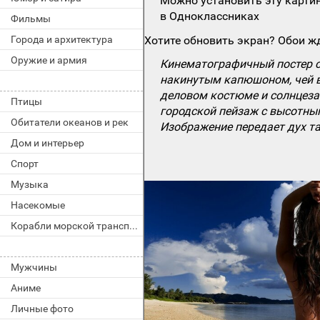
Можно установить эту картин
в Одноклассниках
Фильмы
Города и архитектура
Хотите обновить экран? Обои жд
Оружие и армия
Кинематографичный постер с 
накинутым капюшоном, чей в
деловом костюме и солнцеза
Птицы
городской пейзаж с высотны
Обитатели океанов и рек
Изображение передает дух та
Дом и интерьер
Спорт
Музыка
Насекомые
Корабли морской транспорт
Мужчины
Аниме
Личные фото