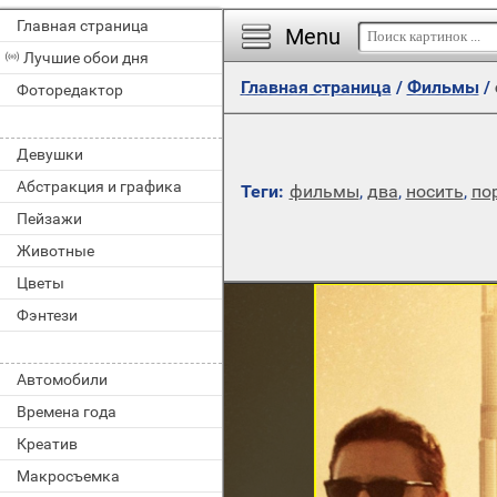
Главная страница
Menu
Лучшие обои дня
Главная страница
/
Фильмы
/
Фоторедактор
Девушки
Абстракция и графика
Теги:
фильмы
,
два
,
носить
,
по
Пейзажи
Животные
Цветы
Фэнтези
Автомобили
Времена года
Креатив
Макросъемка