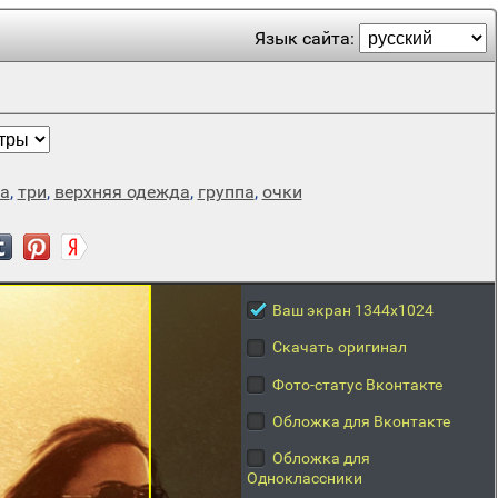
Язык сайта:
а
,
три
,
верхняя одежда
,
группа
,
очки
Ваш экран 1344x1024
Скачать оригинал
Фото-статус Вконтакте
Обложка для Вконтакте
Обложка для
Одноклассники