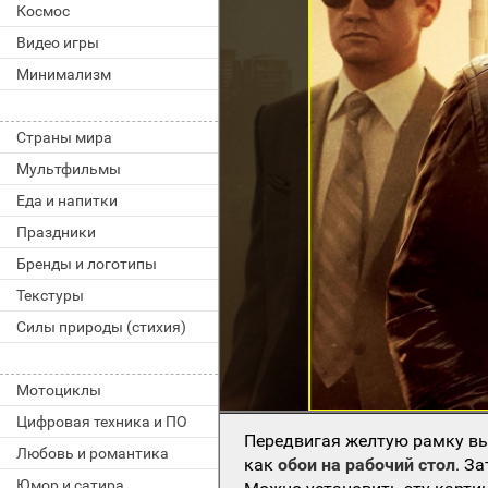
Космос
Видео игры
Минимализм
Страны мира
Мультфильмы
Еда и напитки
Праздники
Бренды и логотипы
Текстуры
Силы природы (стихия)
Мотоциклы
Цифровая техника и ПО
Передвигая желтую рамку вы
Любовь и романтика
как
обои на рабочий стол
. З
Юмор и сатира