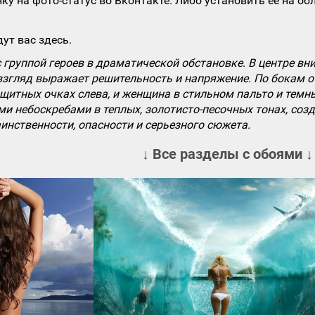
ку на фото-статус во Вконтакте. Либо установить ее на об
ут вас здесь.
группой героев в драматической обстановке. В центре вн
згляд выражает решительность и напряжение. По бокам о
щитных очках слева, и женщина в стильном пальто и темн
ми небоскребами в теплых, золотисто-песочных тонах, со
инственности, опасности и серьезного сюжета.
↓ Все разделы с обоями ↓