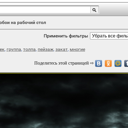
обои на рабочий стол
Применить фильтры
ек
,
группа
,
толпа
,
пейзаж
,
закат
,
многие