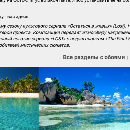
ку на фото-статус во Вконтакте. Либо установить ее на об
ут вас здесь.
му сезону культового сериала «Остаться в живых» (Lost).
ерои проекта. Композиция передает атмосферу напряжения
ный логотип сериала «LOST» с подзаголовком «The Final 
юбителей мистических сюжетов.
↓ Все разделы с обоями ↓