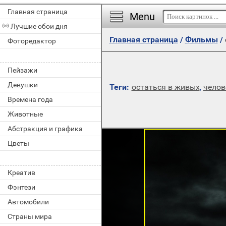
Главная страница
Menu
Лучшие обои дня
Главная страница
/
Фильмы
/
Фоторедактор
Пейзажи
Девушки
Теги:
остаться в живых
,
челов
Времена года
Животные
Абстракция и графика
Цветы
Креатив
Фэнтези
Автомобили
Страны мира