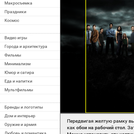
Макросъемка
Праздники
Космос
Видео игры
Города и архитектура
Фильмы
Минимализм
Юмор и сатира
Еда и напитки
Мультфильмы
Бренды и логотипы
Дом и интерьер
Передвигая желтую рамку вы
Оружие и армия
как
обои на рабочий стол
. З
Любовь и романтика