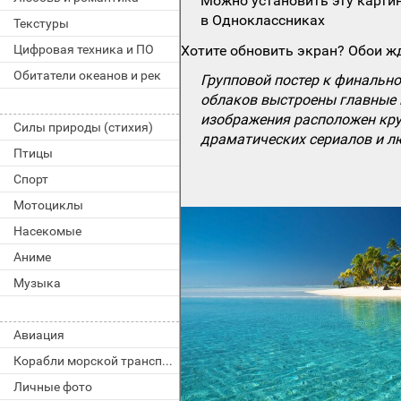
Можно установить эту картин
в Одноклассниках
Текстуры
Цифровая техника и ПО
Хотите обновить экран? Обои жд
Обитатели океанов и рек
Групповой постер к финально
облаков выстроены главные г
изображения расположен круп
Силы природы (стихия)
драматических сериалов и л
Птицы
Спорт
Мотоциклы
Насекомые
Аниме
Музыка
Авиация
Корабли морской транспорт
Личные фото