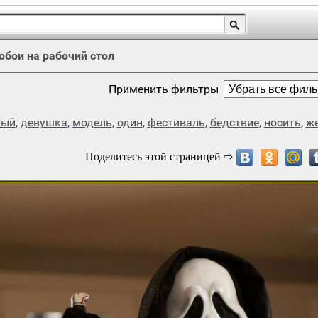
обои на рабочий стол
Применить фильтры
лый
,
девушка
,
модель
,
один
,
фестиваль
,
бедствие
,
носить
,
ж