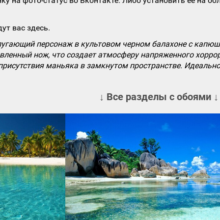
ку на фото-статус во Вконтакте. Либо установить ее на об
ут вас здесь.
угающий персонаж в культовом черном балахоне с капюшон
вленный нож, что создает атмосферу напряженного хоррор
 присутствия маньяка в замкнутом пространстве. Идеальн
↓ Все разделы с обоями ↓