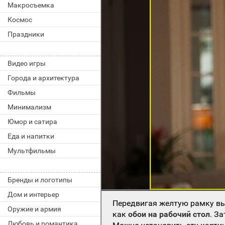
Макросъемка
Космос
Праздники
Видео игры
Города и архитектура
Фильмы
Минимализм
Юмор и сатира
Еда и напитки
Мультфильмы
Бренды и логотипы
Дом и интерьер
Передвигая желтую рамку вы
Оружие и армия
как
обои на рабочий стол
. З
Любовь и романтика