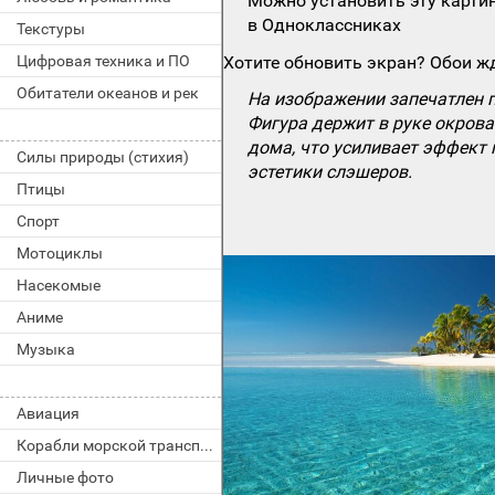
Можно установить эту картин
в Одноклассниках
Текстуры
Цифровая техника и ПО
Хотите обновить экран? Обои жд
Обитатели океанов и рек
На изображении запечатлен п
Фигура держит в руке окрова
дома, что усиливает эффект
Силы природы (стихия)
эстетики слэшеров.
Птицы
Спорт
Мотоциклы
Насекомые
Аниме
Музыка
Авиация
Корабли морской транспорт
Личные фото