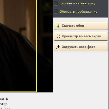
Картинка на аватарку
Обрезать изображение
Скачать обои
Просмотр во весь экран
Загрузить свое фото
вать
ютер.