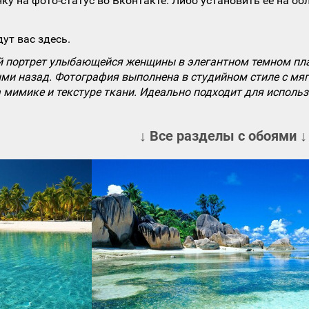
ку на фото-статус во Вконтакте. Либо установить ее на об
ут вас здесь.
 портрет улыбающейся женщины в элегантном темном пла
ыми назад. Фотография выполнена в студийном стиле с мя
мимике и текстуре ткани. Идеально подходит для использ
↓ Все разделы с обоями ↓