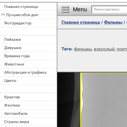
Главная страница
Menu
Лучшие обои дня
Главная страница
/
Фильмы
/
Фоторедактор
Пейзажи
Девушки
Теги:
фильмы
,
взрослый
,
порт
Времена года
Животные
Абстракция и графика
Цветы
Креатив
Фэнтези
Автомобили
Страны мира