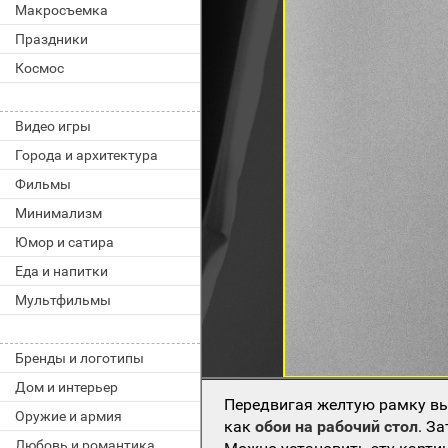
Макросъемка
Праздники
Космос
Видео игры
Города и архитектура
Фильмы
Минимализм
Юмор и сатира
Еда и напитки
Мультфильмы
Бренды и логотипы
Дом и интерьер
Передвигая желтую рамку вы
Оружие и армия
как
обои на рабочий стол
. З
Любовь и романтика