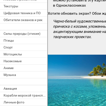
Можно установить эту картин
в Одноклассниках
Текстуры
Цифровая техника и ПО
Хотите обновить экран? Обои жд
Обитатели океанов и рек
Черно-белый художественный
прическа с косами, уложенн
акцентирующим внимание на 
Силы природы (стихия)
творческих проектах.
Птицы
Спорт
Мотоциклы
Насекомые
Аниме
Музыка
Авиация
Корабли морской транспорт
Личные фото