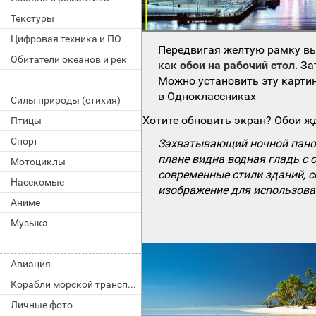
Текстуры
Цифровая техника и ПО
Передвигая желтую рамку вы
Обитатели океанов и рек
как
обои на рабочий стол
. З
Можно установить эту картин
в Одноклассниках
Силы природы (стихия)
Хотите обновить экран? Обои жд
Птицы
Спорт
Захватывающий ночной пано
плане видна водная гладь с 
Мотоциклы
современные стили зданий, 
Насекомые
изображение для использован
Аниме
Музыка
Авиация
Корабли морской транспорт
Личные фото