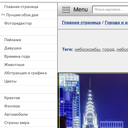
Главная страница
Menu
Лучшие обои дня
Главная страница
/
Города и 
Фоторедактор
Пейзажи
Девушки
Теги:
небоскребы
,
город
,
небо
Времена года
Животные
Абстракция и графика
Цветы
Креатив
Фэнтези
Автомобили
Страны мира