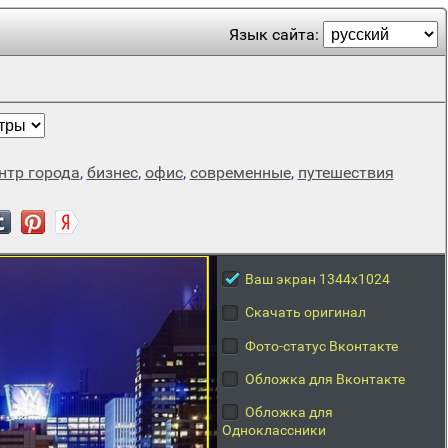
Язык сайта:
нтр города
,
бизнес
,
офис
,
современные
,
путешествия
Ваш экран 1344x1024
Скачать оригинал
Фото-статус Вконтакте
Обложка для Вконтакте
Обложка для
Одноклассники