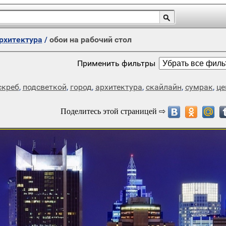
архитектура
/
обои на рабочий стол
Применить фильтры
скреб
,
подсветкой
,
город
,
архитектура
,
скайлайн
,
сумрак
,
це