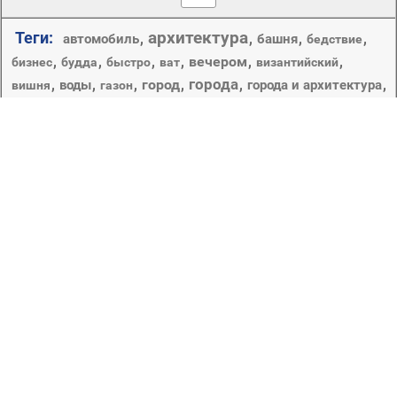
архитектура
Теги:
,
,
,
,
автомобиль
башня
бедствие
,
,
,
,
вечером
,
,
бизнес
будда
быстро
ват
византийский
города
,
,
,
город
,
,
,
воды
города и архитектура
вишня
газон
,
,
,
дерево
,
,
,
городской
дневной свет
горы
движения
дзен
дом
,
,
,
,
,
дома
достопримечательность
древесины
дорога
,
,
,
,
древние
древняя архитектура
духовность
живописный
,
,
,
,
,
закат
замки
замок
знаменитые места
зрелище
небо
,
,
,
,
,
,
,
культура
лето
мост
отражение
парк
искусство
путешествия
пейзаж
,
,
,
,
поклонение
природа
рассвет
,
,
,
,
,
,
река
религиозные
религия
свет
современные
,
,
,
,
старый
сумрак
традиционные
транспортная система
туризм
,
,
храм
центр города
Путешествовать, не выходя из дома? Легко! Хранить
рядом частичку страны, в которой вы побывали в
отпуске – так же просто! Используя фотографии,
размещённые в рубрике «Города», вы можете в одно
мгновение переноситься в место, в котором мечтаете