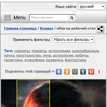
Язык сайта:
Menu
Главная страница
/
Космос
/
обои на рабочий стол
Применить фильтры
Теги:
планеты
,
планеты
,
астрономия
,
шарообразные
,
наука
,
пространство
,
луна
,
астрология
,
орбиты
,
галактика
,
атмосфера
,
разведка
,
фантастика