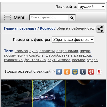
Язык сайта:
Menu
Главная страница
/
Космос
/
обои на рабочий стол
Применить фильтры
Теги:
космос
,
луна
,
планеты
,
астрономия
,
наука
,
космический корабль
,
шарообразные
,
разведка
,
галактика
,
фантастика
,
спутниковое
,
космос
,
сфера