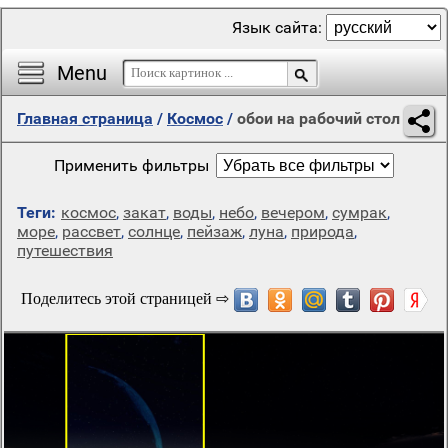
Язык сайта:
Menu
Главная страница
/
Космос
/
обои на рабочий стол
Применить фильтры
Теги:
космос
,
закат
,
воды
,
небо
,
вечером
,
сумрак
,
море
,
рассвет
,
солнце
,
пейзаж
,
луна
,
природа
,
путешествия