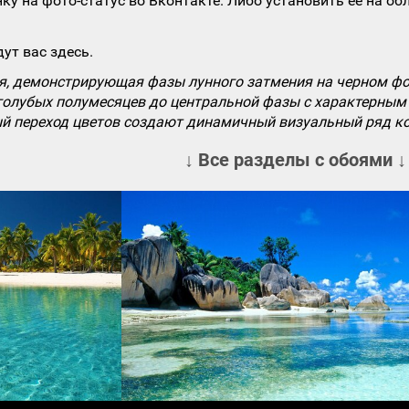
ку на фото-статус во Вконтакте. Либо установить ее на об
ут вас здесь.
, демонстрирующая фазы лунного затмения на черном фо
 голубых полумесяцев до центральной фазы с характерным
ый переход цветов создают динамичный визуальный ряд к
↓ Все разделы с обоями ↓