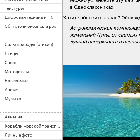
Можно установить эту картин
в Одноклассниках
Текстуры
Цифровая техника и ПО
Хотите обновить экран? Обои жд
Обитатели океанов и рек
Астрономическая композиция
изменений Луны: от светлых
лунной поверхности и плавн
Силы природы (стихия)
Птицы
Спорт
Мотоциклы
Насекомые
Аниме
Музыка
Авиация
Корабли морской транспорт
Личные фото