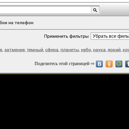
бои на телефон
Применить фильтры
я
,
затмение
,
темный
,
сфера
,
планеты
,
небо
,
наука
,
яркий
,
кр