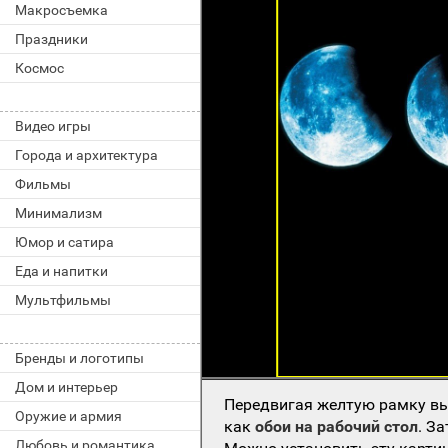
Макросъемка
Праздники
Космос
Видео игры
Города и архитектура
Фильмы
Минимализм
Юмор и сатира
Еда и напитки
Мультфильмы
Бренды и логотипы
Дом и интерьер
Передвигая желтую рамку вы
Оружие и армия
как
обои на рабочий стол
. З
Любовь и романтика