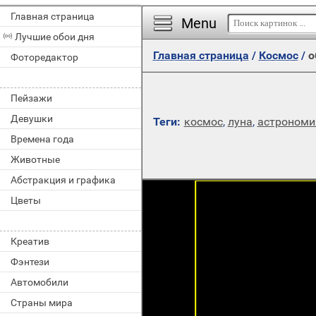
Главная страница
Menu
Лучшие обои дня
Главная страница
/
Космос
/
о
Фоторедактор
Пейзажи
Девушки
Теги:
космос
,
луна
,
астрономи
Времена года
Животные
Абстракция и графика
Цветы
Креатив
Фэнтези
Автомобили
Страны мира