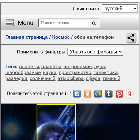
Язык сайта:
Menu
Главная страница
/
Космос
/
обои на телефон
Применить фильтры
Теги:
планеты
,
планеты
,
астрономия
,
луна
,
шарообразные
,
наука
,
пространство
,
галактика
,
разведка
,
солнечный
,
атмосфера
,
сфера
,
темный