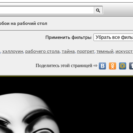
обои на рабочий стол
Применить фильтры
о
,
хэллоуин
,
рабочего стола
,
тайна
,
портрет
,
темный
,
искусст