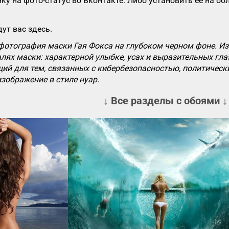
ку на фото-статус во Вконтакте. Либо установить ее на об
ут вас здесь.
фотография маски Гая Фокса на глубоком черном фоне. И
лях маски: характерной улыбке, усах и выразительных гла
ий для тем, связанных с кибербезопасностью, политическ
зображение в стиле нуар.
↓ Все разделы с обоями ↓