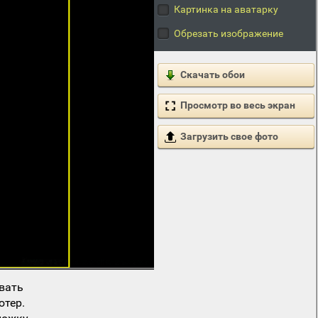
Картинка на аватарку
Обрезать изображение
Скачать обои
Просмотр во весь экран
Загрузить свое фото
вать
ютер.